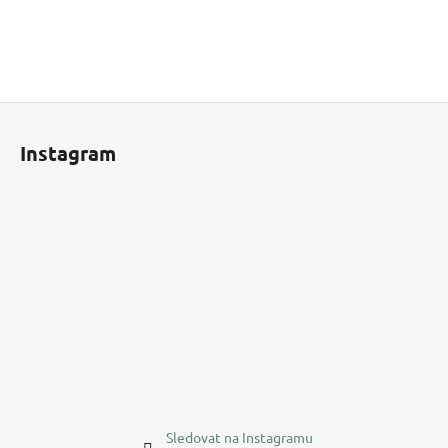
Z
á
Instagram
p
a
t
í
Sledovat na Instagramu