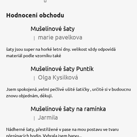
Hodnocení obchodu
Mušelínové šaty
marie pavelkova
|
Hodnocení produktu je 5 z 5 hvězdiček.
šaty jsou super na horké letní dny. velikost vždy odpovídá
materiál podle vzorníku také
Mušelínové šaty Puntík
Olga Kysilková
|
Hodnocení produktu je 5 z 5 hvězdiček.
Jsem spokojená ,velmi pečlivě ušité šatičky , určitě si v budoucnu
znovu objednám, děkuji.
Mušelínové šaty na ramínka
Jarmila
|
Hodnocení produktu je 5 z 5 hvězdiček.
Nádherné šaty, přestřižené v pase na mou postavu ve tvaru
přesýpacích hodin. Vybrala jsem barvu...