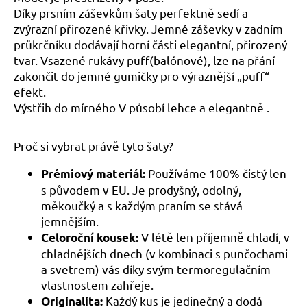
č
Díky prsním záševkům šaty perfektně sedí a
u
zvýrazní přirozené křivky. Jemné záševky v zadním
j
průkrčníku dodávají horní části elegantní, přirozený
e
tvar. Vsazené rukávy puff(balónové), lze na přání
m
e
zakončit do jemné gumičky pro výraznější „puff“
efekt.
Výstřih do mírného V působí lehce a elegantně .
Proč si vybrat právě tyto šaty?
Používáme 100% čistý len
Prémiový materiál:
s původem v EU. Je prodyšný, odolný,
měkoučký a s každým praním se stává
jemnějším.
V létě len příjemně chladí, v
Celoroční kousek:
chladnějších dnech (v kombinaci s punčochami
a svetrem) vás díky svým termoregulačním
vlastnostem zahřeje.
Každý kus je jedinečný a dodá
Originalita: