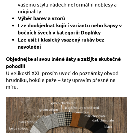
vašemu stylu nádech neformální noblesy a
originality.
Výběr barev a vzorů
Lze doobjednat kojící variantu nebo kapsy v
bočních švech v kategorii: Doplňky
Lze ušít i klasický vsazený rukáv bez
navolnění
Objednejte si svou lněné šaty a zažijte skutečné
pohodlí!
U velikosti XXL prosím uveď do poznámky obvod
hrudníku, boků a paže – šaty upravím přesně na
míru.