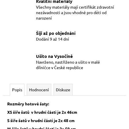
Kvalitní materiály
Všechny materiály mají certifikát zdravotní
nezávadnosti a jsou vhodné pro děti od
narození
Šiji až po objednání
Dodání 9 až 14 dní
Ušito na Vysočině
Navrženo, nastřiženo a ušito v malé
dílničce v České republice
Popis
Hodnocení
Diskuze
Rozměry hotové šaty:
XS šíře šatů v hrudní části je 2x 46cm
S šíře šatů v hrudní části je 2x 48 cm
M šíře šatů v hrudní části je 2x 50 cm