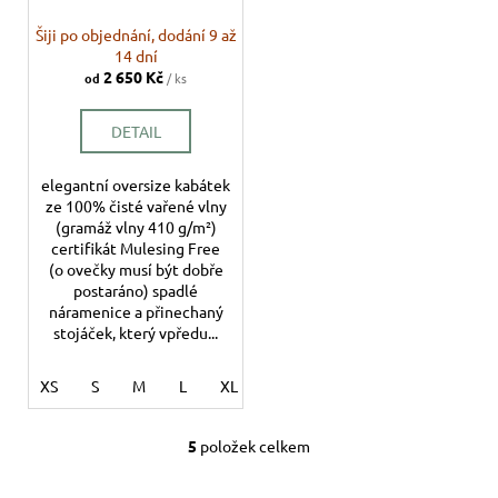
Šiji po objednání, dodání 9 až
14 dní
2 650 Kč
od
/ ks
DETAIL
elegantní oversize kabátek
ze 100% čisté vařené vlny
(gramáž vlny 410 g/m²)
certifikát Mulesing Free
(o ovečky musí být dobře
postaráno) spadlé
náramenice a přinechaný
stojáček, který vpředu...
XS
S
M
L
XL
5
položek celkem
O
v