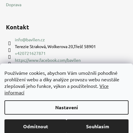
Doprava
Kontakt
info
@
bavllen.cz
Terezie Straková, Wolkerova 20,Třešť 58901
+420721627871
https://www.facebook.com/bavllen
bavllencz
Používáme cookies, abychom Vám umožnili pohodlné
prohlížení webu a díky analýze provozu webu neustále
Facebook
zlepšovali jeho funkce, výkon a použitelnost.
Více
informací
Nastavení
Vytvořil Shoptet
Copyright 2026
Bavllen
. Všechna práva vyhrazena.
Upravit
Odmítnout
Souhlasím
nastavení cookies