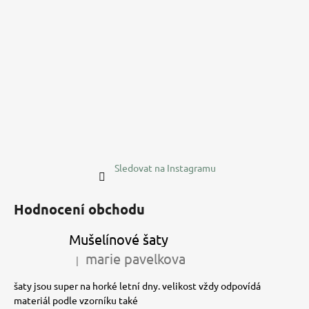
t
í
Sledovat na Instagramu
Hodnocení obchodu
Mušelínové šaty
marie pavelkova
|
Hodnocení produktu je 5 z 5 hvězdiček.
šaty jsou super na horké letní dny. velikost vždy odpovídá
materiál podle vzorníku také