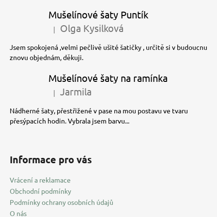
Mušelínové šaty Puntík
Olga Kysilková
|
Hodnocení produktu je 5 z 5 hvězdiček.
Jsem spokojená ,velmi pečlivě ušité šatičky , určitě si v budoucnu
znovu objednám, děkuji.
Mušelínové šaty na ramínka
Jarmila
|
Hodnocení produktu je 5 z 5 hvězdiček.
Nádherné šaty, přestřižené v pase na mou postavu ve tvaru
přesýpacích hodin. Vybrala jsem barvu...
Informace pro vás
Vrácení a reklamace
Obchodní podmínky
Podmínky ochrany osobních údajů
O nás