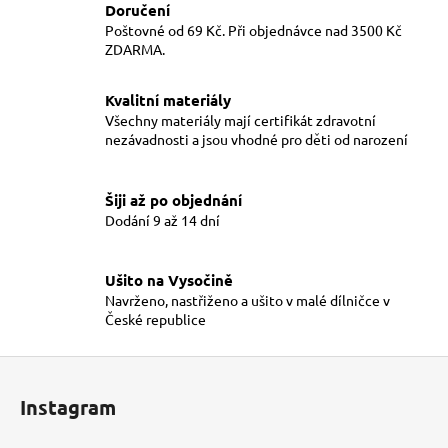
l
Doručení
á
Poštovné od 69 Kč. Při objednávce nad 3500 Kč
d
ZDARMA.
a
c
Kvalitní materiály
í
Všechny materiály mají certifikát zdravotní
p
nezávadnosti a jsou vhodné pro děti od narození
r
v
Šiji až po objednání
k
Dodání 9 až 14 dní
y
v
ý
Ušito na Vysočině
p
Navrženo, nastřiženo a ušito v malé dílničce v
i
České republice
s
u
Z
á
Instagram
p
a