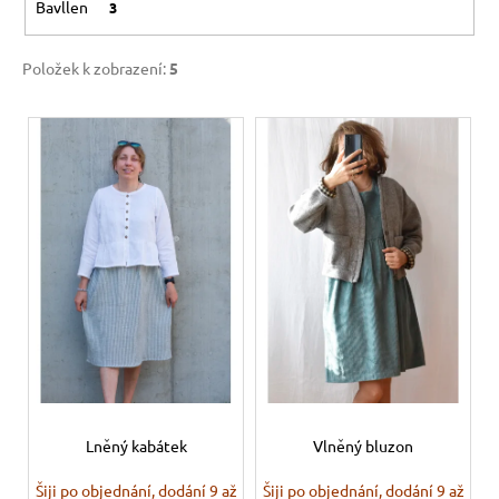
Bavllen
3
t
a
ů
j
Položek k zobrazení:
5
í
t
V
?
ý
p
i
s
HLEDAT
p
r
o
d
D
o
u
p
k
o
t
Lněný kabátek
Vlněný bluzon
r
ů
u
Šiji po objednání, dodání 9 až
Šiji po objednání, dodání 9 až