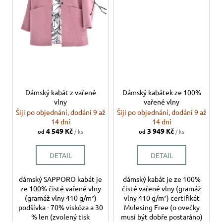
Dámský kabát z vařené
Dámský kabátek ze 100%
vlny
vařené vlny
Šiji po objednání, dodání 9 až
Šiji po objednání, dodání 9 až
14 dní
14 dní
4 549 Kč
3 949 Kč
od
/ ks
od
/ ks
DETAIL
DETAIL
dámský SAPPORO kabát je
dámský kabát je ze 100%
ze 100% čisté vařené vlny
čisté vařené vlny (gramáž
(gramáž vlny 410 g/m²)
vlny 410 g/m²) certifikát
podšívka - 70% viskóza a 30
Mulesing Free (o ovečky
% len (zvolený tisk
musí být dobře postaráno)