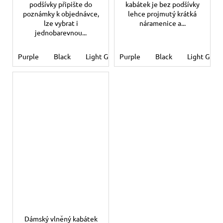
podšívky připište do
kabátek je bez podšívky
poznámky k objednávce,
lehce projmutý krátká
lze vybrat i
náramenice a...
jednobarevnou...
Purple
Black
Light Grey
Purple
Light mauve
Black
Light mint
Light Grey
Dámský vlněný kabátek