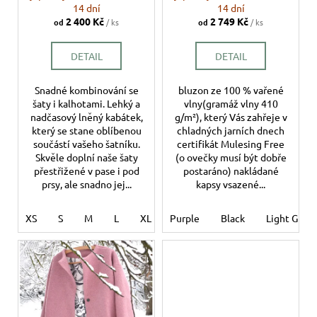
č
14 dní
14 dní
u
2 400 Kč
2 749 Kč
od
/ ks
od
/ ks
j
e
DETAIL
DETAIL
m
e
Snadné kombinování se
bluzon ze 100 % vařené
šaty i kalhotami. Lehký a
vlny(gramáž vlny 410
nadčasový lněný kabátek,
g/m²), který Vás zahřeje v
který se stane oblíbenou
chladných jarních dnech
součástí vašeho šatníku.
certifikát Mulesing Free
Skvěle doplní naše šaty
(o ovečky musí být dobře
přestřižené v pase i pod
postaráno) nakládané
prsy, ale snadno jej...
kapsy vsazené...
XS
S
M
L
XL
Purple
XXL
Black
Light Grey