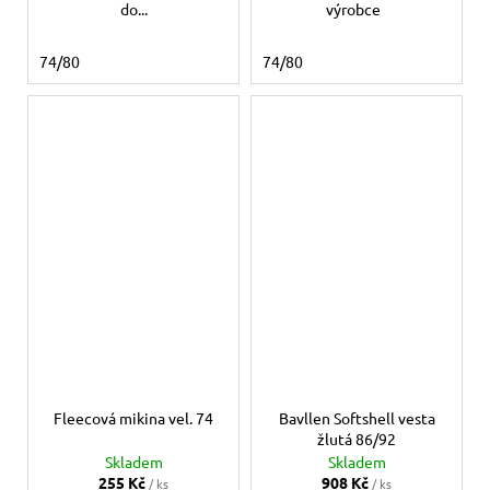
do...
výrobce
74/80
74/80
Fleecová mikina vel. 74
Bavllen Softshell vesta
žlutá 86/92
Skladem
Skladem
255 Kč
908 Kč
/ ks
/ ks