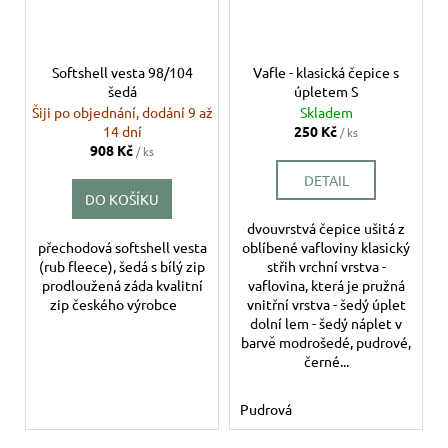
Softshell vesta 98/104
Vafle - klasická čepice s
šedá
úpletem S
Šiji po objednání, dodání 9 až
Skladem
14 dní
250 Kč
/ ks
908 Kč
/ ks
DETAIL
DO KOŠÍKU
dvouvrstvá čepice ušitá z
přechodová softshell vesta
oblíbené vafloviny klasický
(rub fleece), šedá s bílý zip
střih vrchní vrstva -
prodloužená záda kvalitní
vaflovina, která je pružná
zip českého výrobce
vnitřní vrstva - šedý úplet
dolní lem - šedý náplet v
barvě modrošedé, pudrové,
černé...
Pudrová