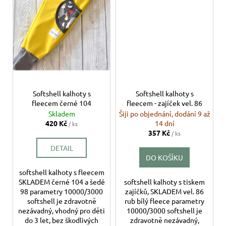
Softshell kalhoty s
Softshell kalhoty s
fleecem černé 104
fleecem - zajíček vel. 86
Skladem
Šiji po objednání, dodání 9 až
420 Kč
14 dní
/ ks
357 Kč
/ ks
DETAIL
DO KOŠÍKU
softshell kalhoty s fleecem
SKLADEM černé 104 a šedé
softshell kalhoty s tiskem
98 parametry 10000/3000
zajíčků, SKLADEM vel. 86
softshell je zdravotně
rub bílý fleece parametry
nezávadný, vhodný pro děti
10000/3000 softshell je
do 3 let, bez škodlivých
zdravotně nezávadný,