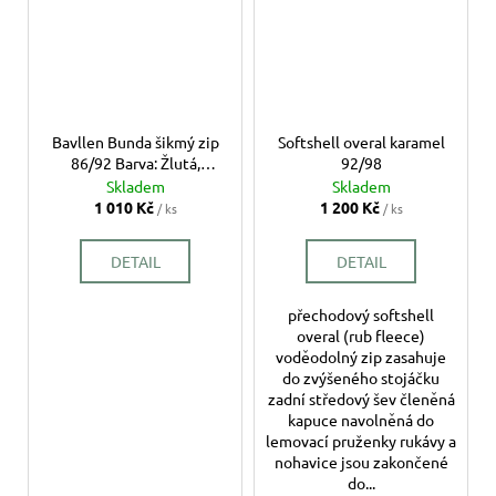
Bavllen Bunda šikmý zip
Softshell overal karamel
86/92 Barva: Žlutá,
92/98
Velikost: 86/92, Barva
Skladem
Skladem
zipu: Bílý
1 010 Kč
1 200 Kč
/ ks
/ ks
DETAIL
DETAIL
přechodový softshell
overal (rub fleece)
voděodolný zip zasahuje
do zvýšeného stojáčku
zadní středový šev členěná
kapuce navolněná do
lemovací pruženky rukávy a
nohavice jsou zakončené
do...