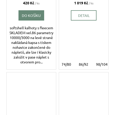
420 Kč
1 019 Kč
/ ks
/ ks
DO KOŠÍKU
DETAIL
softshell kalhoty s fleecem
SKLADEM vel.86 parametry
10000/3000 na levé straně
nakládaná kapsa s tiskem
nohavice zakončené do
nápletů, ale lze i klasicky
založit v pase náplet s
otvorem pro...
74/80
86/92
98/104