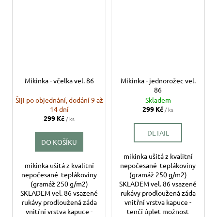
Mikinka - včelka vel. 86
Mikinka - jednorožec vel.
86
Šiji po objednání, dodání 9 až
Skladem
14 dní
299 Kč
/ ks
299 Kč
/ ks
DETAIL
DO KOŠÍKU
mikinka ušitá z kvalitní
mikinka ušitá z kvalitní
nepočesané teplákoviny
nepočesané teplákoviny
(gramáž 250 g/m2)
(gramáž 250 g/m2)
SKLADEM vel. 86 vsazené
SKLADEM vel. 86 vsazené
rukávy prodloužená záda
rukávy prodloužená záda
vnitřní vrstva kapuce -
vnitřní vrstva kapuce -
tenčí úplet možnost