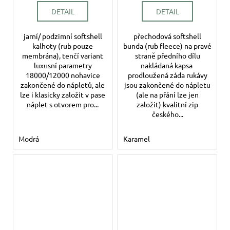
DETAIL
DETAIL
jarní/ podzimní softshell
přechodová softshell
kalhoty (rub pouze
bunda (rub fleece) na pravé
membrána), tenčí variant
straně předního dílu
luxusní parametry
nakládaná kapsa
18000/12000 nohavice
prodloužená záda rukávy
zakončené do nápletů, ale
jsou zakončené do nápletu
lze i klasicky založit v pase
(ale na přání lze jen
náplet s otvorem pro...
založit) kvalitní zip
českého...
Modrá
Karamel