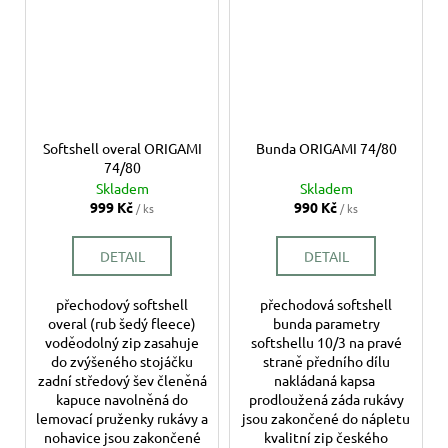
Softshell overal ORIGAMI
Bunda ORIGAMI 74/80
74/80
Skladem
Skladem
999 Kč
990 Kč
/ ks
/ ks
DETAIL
DETAIL
přechodový softshell
přechodová softshell
overal (rub šedý fleece)
bunda parametry
voděodolný zip zasahuje
softshellu 10/3 na pravé
do zvýšeného stojáčku
straně předního dílu
zadní středový šev členěná
nakládaná kapsa
kapuce navolněná do
prodloužená záda rukávy
lemovací pruženky rukávy a
jsou zakončené do nápletu
nohavice jsou zakončené
kvalitní zip českého