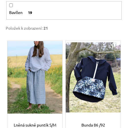
u
a
k
Bavllen
19
j
t
í
ů
t
Položek k zobrazení:
21
?
V
ý
p
i
HLEDAT
s
p
r
D
o
o
d
p
u
o
k
r
u
t
Lněná sukně puntík S/M
Bunda 86 /92