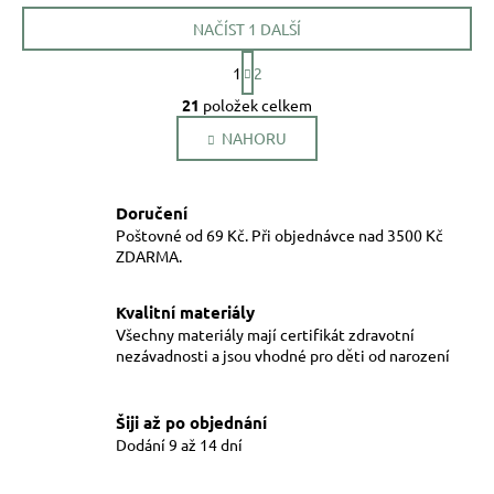
NAČÍST 1 DALŠÍ
S
1
2
t
O
r
21
položek celkem
v
á
NAHORU
l
n
k
á
o
d
v
a
Doručení
á
Poštovné od 69 Kč. Při objednávce nad 3500 Kč
c
n
ZDARMA.
í
í
p
r
Kvalitní materiály
v
Všechny materiály mají certifikát zdravotní
nezávadnosti a jsou vhodné pro děti od narození
k
y
v
Šiji až po objednání
ý
Dodání 9 až 14 dní
p
i