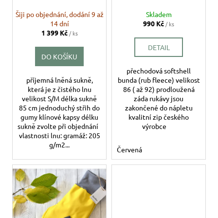
č
ů
u
Šiji po objednání, dodání 9 až
Skladem
j
14 dní
990 Kč
/ ks
e
1 399 Kč
/ ks
m
DETAIL
e
DO KOŠÍKU
přechodová softshell
příjemná lněná sukně,
bunda (rub fleece) velikost
která je z čistého lnu
86 ( až 92) prodloužená
velikost S/M délka sukně
záda rukávy jsou
85 cm jednoduchý střih do
zakončené do nápletu
gumy klínové kapsy délku
kvalitní zip českého
sukně zvolte při objednání
výrobce
vlastnosti lnu: gramáž: 205
g/m2...
Červená