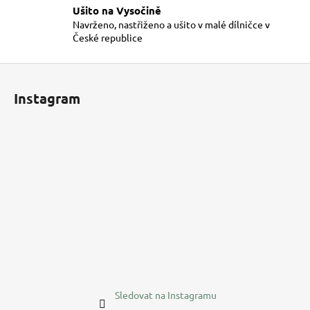
s
Ušito na Vysočině
u
Navrženo, nastřiženo a ušito v malé dílničce v
České republice
Z
á
Instagram
p
a
t
í
Sledovat na Instagramu