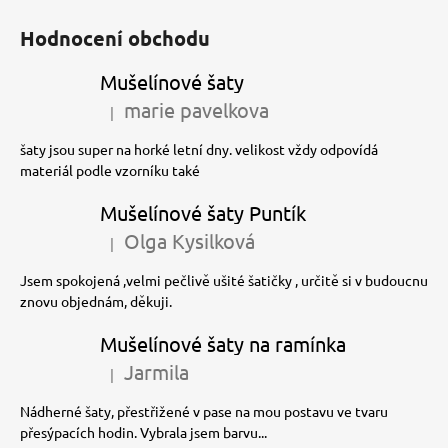
Hodnocení obchodu
Mušelínové šaty
marie pavelkova
|
Hodnocení produktu je 5 z 5 hvězdiček.
šaty jsou super na horké letní dny. velikost vždy odpovídá
materiál podle vzorníku také
Mušelínové šaty Puntík
Olga Kysilková
|
Hodnocení produktu je 5 z 5 hvězdiček.
Jsem spokojená ,velmi pečlivě ušité šatičky , určitě si v budoucnu
znovu objednám, děkuji.
Mušelínové šaty na ramínka
Jarmila
|
Hodnocení produktu je 5 z 5 hvězdiček.
Nádherné šaty, přestřižené v pase na mou postavu ve tvaru
přesýpacích hodin. Vybrala jsem barvu...