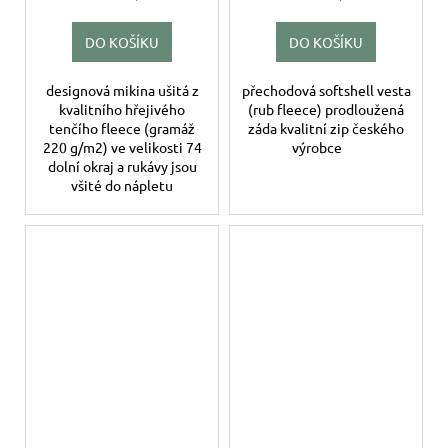
DO KOŠÍKU
DO KOŠÍKU
designová mikina ušitá z
přechodová softshell vesta
kvalitního hřejivého
(rub fleece) prodloužená
tenčího fleece (gramáž
záda kvalitní zip českého
220 g/m2) ve velikosti 74
výrobce
dolní okraj a rukávy jsou
všité do nápletu