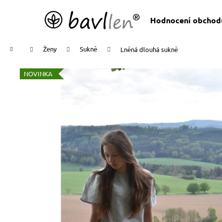
K
Přejít
na
o
Hodnocení obchod
obsah
Zpět
Zpět
š
do
do
í
Domů
Ženy
Sukně
Lněná dlouhá sukně
k
obchodu
obchodu
NOVINKA