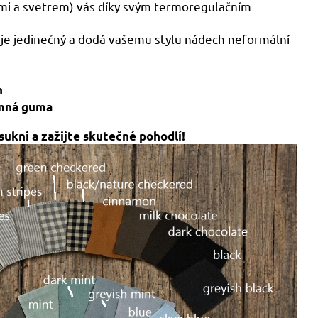
mi a svetrem) vás díky svým termoregulačním
je jedinečný a dodá vašemu stylu nádech neformální
h
emná guma
sukni a zažijte skutečné pohodlí!