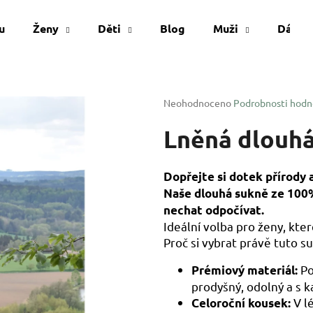
u
Ženy
Děti
Blog
Muži
Dárko
Co potřebujete najít?
Průměrné
Neohodnoceno
Podrobnosti hodn
hodnocení
produktu
Lněná dlouh
HLEDAT
je
0,0
z
Dopřejte si dotek přírody
5
Doporučujeme
Naše dlouhá sukně ze 100%
hvězdiček.
nechat odpočívat.
Ideální volba pro ženy, kte
Proč si vybrat právě tuto su
Po
Prémiový materiál:
prodyšný, odolný a s 
V lé
Celoroční kousek: