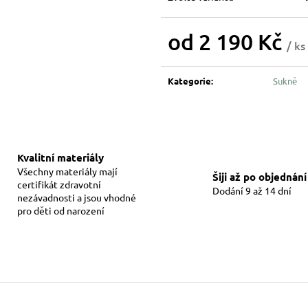
od
2 190 Kč
/ ks
Měrná
cena:
Kategorie
:
Sukně
Kvalitní materiály
Všechny materiály mají
Šiji až po objednání
certifikát zdravotní
Dodání 9 až 14 dní
nezávadnosti a jsou vhodné
pro děti od narození