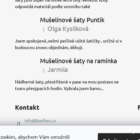
odpovídá materiál podle vzorníku také
Mušelínové šaty Puntík
Olga Kysilková
|
Hodnocení produktu je 5 z 5 hvězdiček.
Jsem spokojená ,velmi pečlivě ušité šatičky , určitě si v
budoucnu znovu objednám, děkuji.
Mušelínové šaty na ramínka
Jarmila
|
Hodnocení produktu je 5 z 5 hvězdiček.
Nádherné šaty, přestřižené v pase na mou postavu ve
tvaru přesýpacích hodin. Vybrala jsem barvu...
Kontakt
info
@
bavllen.cz
Terezie Straková, Wolkerova 20,Třešť 58901
+420721627871
cookies, abychom Vám umožnili