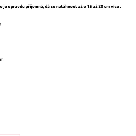
 je opravdu příjemná, dá se natáhnout až o 15 až 20 cm více .
m
cm