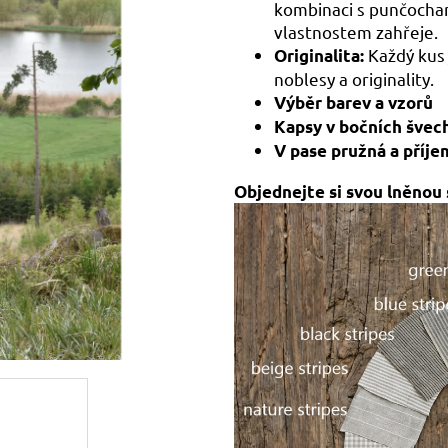
kombinaci s punčocha
vlastnostem zahřeje.
Každý kus 
Originalita:
noblesy a originality.
Výběr barev a vzorů
Kapsy v bočních švec
V pase pružná a příj
Objednejte si svou lněnou 