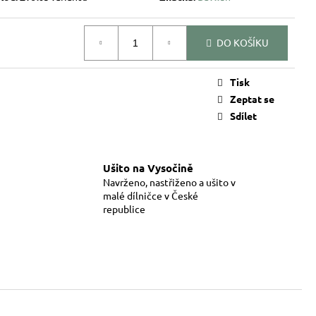
DO KOŠÍKU
Tisk
Zeptat se
Sdílet
Ušito na Vysočině
Navrženo, nastřiženo a ušito v
malé dílničce v České
republice