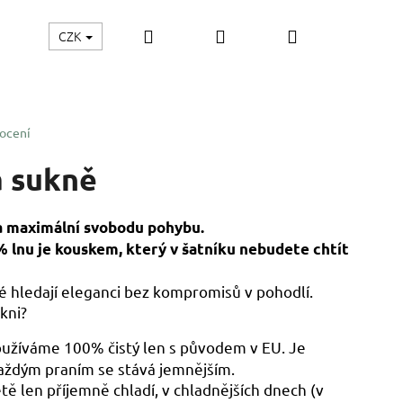
Hledat
Přihlášení
Nákupní
CZK
vý poukaz
košík
ocení
á sukně
 a maximální svobodu pohybu.
 lnu je kouskem, který v šatníku nebudete chtít
ré hledají eleganci bez kompromisů v pohodlí.
kni?
užíváme 100% čistý len s původem v EU. Je
každým praním se stává jemnějším.
tě len příjemně chladí, v chladnějších dnech (v