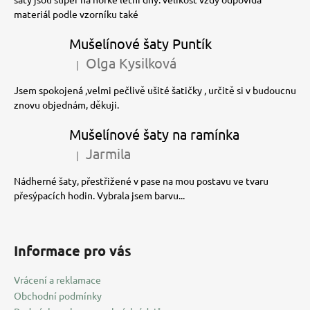
materiál podle vzorníku také
Mušelínové šaty Puntík
Olga Kysilková
|
Hodnocení produktu je 5 z 5 hvězdiček.
Jsem spokojená ,velmi pečlivě ušité šatičky , určitě si v budoucnu
znovu objednám, děkuji.
Mušelínové šaty na ramínka
Jarmila
|
Hodnocení produktu je 5 z 5 hvězdiček.
Nádherné šaty, přestřižené v pase na mou postavu ve tvaru
přesýpacích hodin. Vybrala jsem barvu...
Informace pro vás
Vrácení a reklamace
Obchodní podmínky