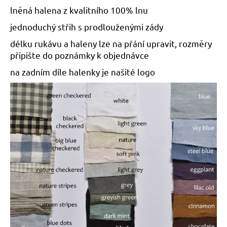
č
lněná halena z kvalitního 100% lnu
u
j
jednoduchý střih s prodlouženými zády
e
délku rukávu a haleny lze na přání upravit, rozměry
m
připište do poznámky k objednávce
e
na zadním díle halenky je našité logo