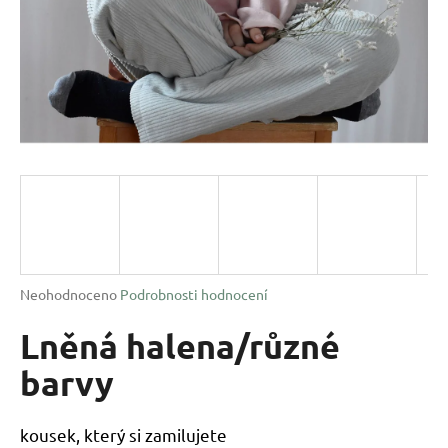
a
j
í
t
?
HLEDAT
Průměrné
Neohodnoceno
Podrobnosti hodnocení
hodnocení
D
produktu
Lněná halena/různé
o
je
p
0,0
barvy
o
z
r
5
u
hvězdiček.
kousek, který si zamilujete