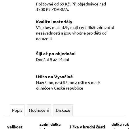
Poštovné od 69 Kč. Při objednávce nad
3500 Kč ZDARMA.
Kvalitní materiály
Všechny materiály mají certifikát zdravotní
nezávadnosti a jsou vhodné pro děti od
narození
Šiji až po objednání
Dodání 9 až 14 dní
Ušito na Vysočině
Navrženo, nastřiženo a ušito v malé
dílničce v České republice
Popis
Hodnocení
Diskuze
zadní délka
délka ru
velikost
šířka v hrudní části