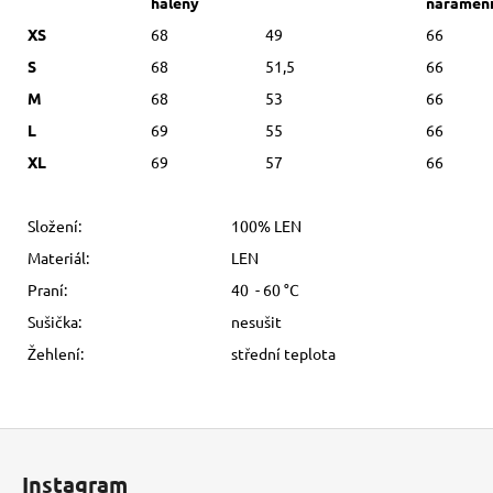
haleny
náramen
XS
68
49
66
S
68
51,5
66
M
68
53
66
L
69
55
66
XL
69
57
66
Složení:
100% LEN
Materiál:
LEN
Praní:
40 - 60 °C
Sušička:
nesušit
Žehlení:
střední teplota
Z
á
Instagram