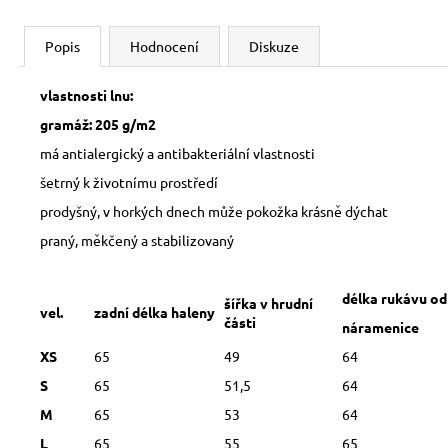
Popis
Hodnocení
Diskuze
vlastnosti lnu:
gramáž: 205 g/m2
má antialergický a antibakteriální vlastnosti
šetrný k životnímu prostředí
prodyšný, v horkých dnech může pokožka krásně dýchat
praný, měkčený a stabilizovaný
délka rukávu od
šířka v hrudní
vel.
zadní délka haleny
části
náramenice
XS
65
49
64
S
65
51,5
64
M
65
53
64
L
65
55
65