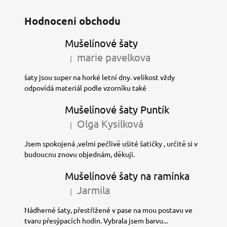
Hodnocení obchodu
Mušelínové šaty
marie pavelkova
|
Hodnocení produktu je 5 z 5 hvězdiček.
šaty jsou super na horké letní dny. velikost vždy
odpovídá materiál podle vzorníku také
Mušelínové šaty Puntík
Olga Kysilková
|
Hodnocení produktu je 5 z 5 hvězdiček.
Jsem spokojená ,velmi pečlivě ušité šatičky , určitě si v
budoucnu znovu objednám, děkuji.
Mušelínové šaty na ramínka
Jarmila
|
Hodnocení produktu je 5 z 5 hvězdiček.
Nádherné šaty, přestřižené v pase na mou postavu ve
tvaru přesýpacích hodin. Vybrala jsem barvu...