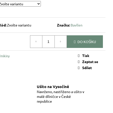
Kód:
Zvolte variantu
Značka:
Bavllen
DO KOŠÍKU
Tisk
mikiny
Zeptat se
Sdílet
Ušito na Vysočině
Navrženo, nastřiženo a ušito v
malé dílničce v České
republice