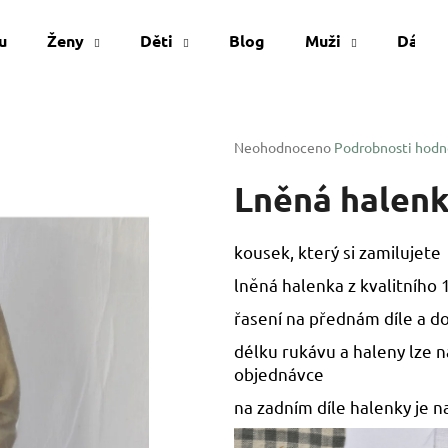
u
Ženy
Děti
Blog
Muži
Dárko
Co potřebujete najít?
Průměrné
Neohodnoceno
Podrobnosti hodn
hodnocení
produktu
Lněná halen
HLEDAT
je
0,0
z
kousek, který si zamilujete
5
Doporučujeme
hvězdiček.
lněná halenka z kvalitního 
řasení na přednám díle a do
délku rukávu a haleny lze n
objednávce
na zadním díle halenky je n