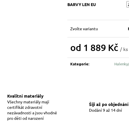
BARVY LEN EU
Zvolte variantu
od
1 889 Kč
/ ks
Měrná
cena:
Kategorie
:
Halenky/
Kvalitní materiály
Všechny materiály mají
Šiji až po objednání
certifikát zdravotní
Dodání 9 až 14 dní
nezávadnosti a jsou vhodné
pro děti od narození