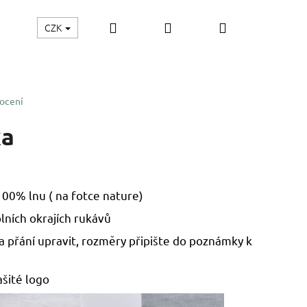
Hledat
Přihlášení
Nákupní
CZK
vý poukaz
košík
ocení
ka
100% lnu ( na fotce nature)
lních okrajích rukávů
a přání upravit, rozměry připište do poznámky k
ašité logo