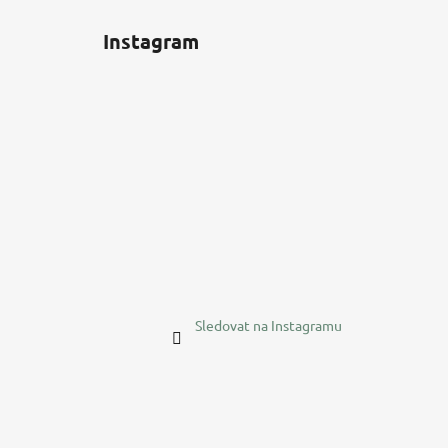
Z
á
Instagram
p
a
t
í
Sledovat na Instagramu