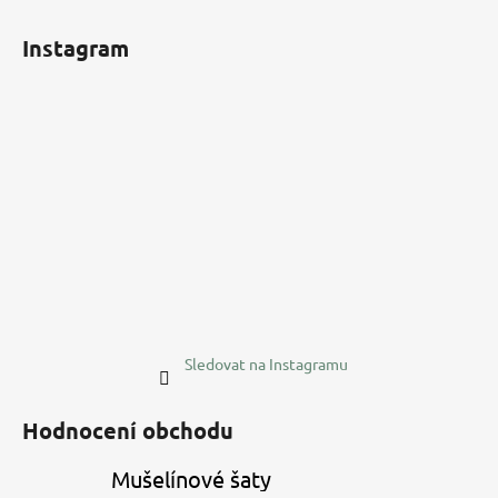
Z
á
Instagram
p
a
t
í
Sledovat na Instagramu
Hodnocení obchodu
Mušelínové šaty