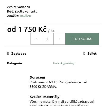
Zvolte variantu
Kód:
Zvolte variantu
Značka:
Bavllen
od
1 750 Kč
/ ks
Měrná
DO KOŠÍKU
cena:
Zeptat se
Sdílet
Kategorie
:
Halenky/mikiny
Doručení
Poštovné od 69 Kč. Při objednávce nad
3500 Kč ZDARMA.
Kvalitní materiály
Všechny materiály mají certifikát zdravotní
nezávadnosti a jsou vhodné pro děti od