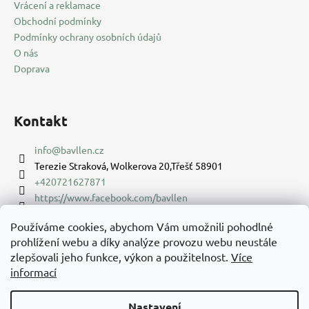
Vrácení a reklamace
Obchodní podmínky
Podmínky ochrany osobních údajů
O nás
Doprava
Kontakt
info
@
bavllen.cz
Terezie Straková, Wolkerova 20,Třešť 58901
+420721627871
https://www.facebook.com/bavllen
bavllencz
Používáme cookies, abychom Vám umožnili pohodlné
prohlížení webu a díky analýze provozu webu neustále
Facebook
zlepšovali jeho funkce, výkon a použitelnost.
Více
informací
Nastavení