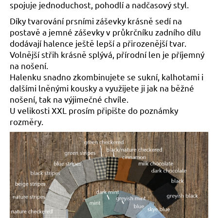
č
spojuje jednoduchost, pohodlí a nadčasový styl.
u
Díky tvarování prsními záševky krásně sedí na
j
postavě a jemné záševky v průkrčníku zadního dílu
e
m
dodávají halence ještě lepší a přirozenější tvar.
e
Volnější střih krásně splývá, přírodní len je příjemný
na nošení.
Halenku snadno zkombinujete se sukní, kalhotami i
dalšími lněnými kousky a využijete ji jak na běžné
nošení, tak na výjimečné chvíle.
U velikosti XXL prosím připište do poznámky
rozměry.