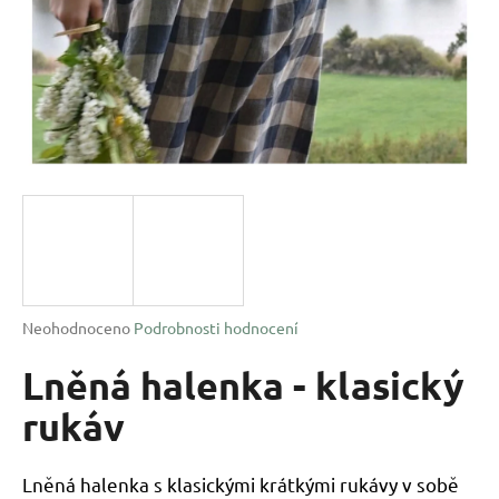
a
j
í
t
?
HLEDAT
Průměrné
Neohodnoceno
Podrobnosti hodnocení
hodnocení
D
produktu
Lněná halenka - klasický
o
je
p
0,0
rukáv
o
z
r
5
u
hvězdiček.
Lněná halenka s klasickými krátkými rukávy v sobě