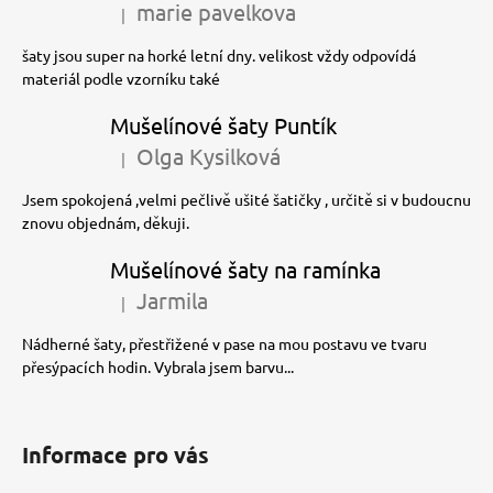
marie pavelkova
|
Hodnocení produktu je 5 z 5 hvězdiček.
šaty jsou super na horké letní dny. velikost vždy odpovídá
materiál podle vzorníku také
Mušelínové šaty Puntík
Olga Kysilková
|
Hodnocení produktu je 5 z 5 hvězdiček.
Jsem spokojená ,velmi pečlivě ušité šatičky , určitě si v budoucnu
znovu objednám, děkuji.
Mušelínové šaty na ramínka
Jarmila
|
Hodnocení produktu je 5 z 5 hvězdiček.
Nádherné šaty, přestřižené v pase na mou postavu ve tvaru
přesýpacích hodin. Vybrala jsem barvu...
Informace pro vás